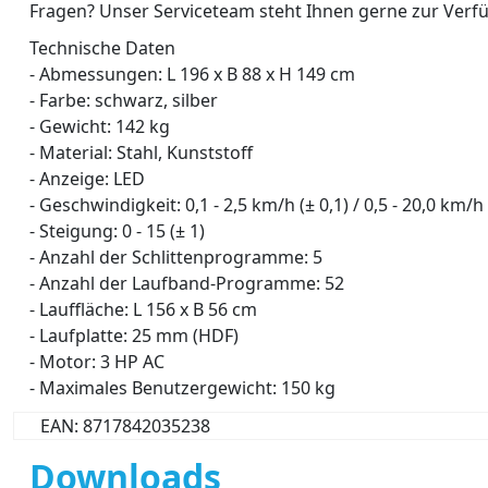
Fragen? Unser Serviceteam steht Ihnen gerne zur Verf
Technische Daten
- Abmessungen: L 196 x B 88 x H 149 cm
- Farbe: schwarz, silber
- Gewicht: 142 kg
- Material: Stahl, Kunststoff
- Anzeige: LED
- Geschwindigkeit: 0,1 - 2,5 km/h (± 0,1) / 0,5 - 20,0 km/h 
- Steigung: 0 - 15 (± 1)
- Anzahl der Schlittenprogramme: 5
- Anzahl der Laufband-Programme: 52
- Lauffläche: L 156 x B 56 cm
- Laufplatte: 25 mm (HDF)
- Motor: 3 HP AC
- Maximales Benutzergewicht: 150 kg
EAN: 8717842035238
Downloads