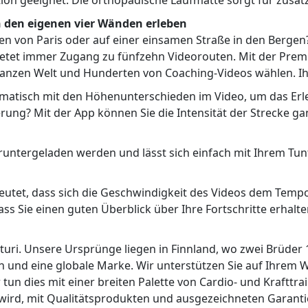
ation geeignet. Die orthopädische Laufmatte sorgt für zusä
n den eigenen vier Wänden erleben
n von Paris oder auf einer einsamen Straße in den Bergen?
ietet immer Zugang zu fünfzehn Videorouten. Mit der Prem
nzen Welt und Hunderten von Coaching-Videos wählen. Ihr T
omatisch mit den Höhenunterschieden im Video, um das Erle
ung? Mit der App können Sie die Intensität der Strecke ga
runtergeladen werden und lässt sich einfach mit Ihrem Tunt
edeutet, dass sich die Geschwindigkeit des Videos dem Tempo
dass Sie einen guten Überblick über Ihre Fortschritte erhalte
nturi. Unsere Ursprünge liegen in Finnland, wo zwei Brüder
en und eine globale Marke. Wir unterstützen Sie auf Ihrem
tun dies mit einer breiten Palette von Cardio- und Kraftt
t wird, mit Qualitätsprodukten und ausgezeichneten Garantie