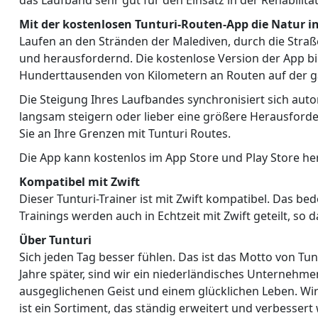
das Laufband sehr gut für den Einsatz in der Rehabilit
Mit der kostenlosen Tunturi-Routen-App die Natur i
Laufen an den Stränden der Malediven, durch die Straße
und herausfordernd. Die kostenlose Version der App b
Hunderttausenden von Kilometern an Routen auf der ga
Die Steigung Ihres Laufbandes synchronisiert sich aut
langsam steigern oder lieber eine größere Herausforder
Sie an Ihre Grenzen mit Tunturi Routes.
Die App kann kostenlos im App Store und Play Store he
Kompatibel mit Zwift
Dieser Tunturi-Trainer ist mit Zwift kompatibel. Das b
Trainings werden auch in Echtzeit mit Zwift geteilt, so 
Über Tunturi
Sich jeden Tag besser fühlen. Das ist das Motto von Tu
Jahre später, sind wir ein niederländisches Unternehm
ausgeglichenen Geist und einem glücklichen Leben. Wir 
ist ein Sortiment, das ständig erweitert und verbesser