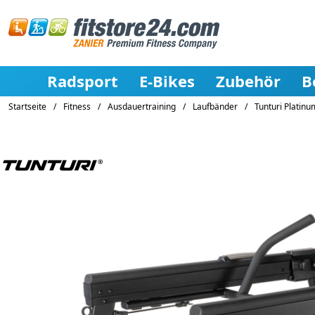
Radsport
E-Bikes
Zubehör
B
Startseite
/
Fitness
/
Ausdauertraining
/
Laufbänder
/
Tunturi Platin