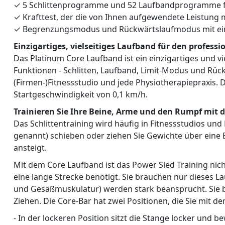
✓ 5 Schlittenprogramme und 52 Laufbandprogramme fü
✓ Krafttest, der die von Ihnen aufgewendete Leistung m
✓ Begrenzungsmodus und Rückwärtslaufmodus mit einem
Einzigartiges, vielseitiges Laufband für den profess
Das Platinum Core Laufband ist ein einzigartiges und v
Funktionen - Schlitten, Laufband, Limit-Modus und Rückw
(Firmen-)Fitnessstudio und jede Physiotherapiepraxis.
Startgeschwindigkeit von 0,1 km/h.
Trainieren Sie Ihre Beine, Arme und den Rumpf mit
Das Schlittentraining wird häufig in Fitnessstudios un
genannt) schieben oder ziehen Sie Gewichte über eine Ba
ansteigt.
Mit dem Core Laufband ist das Power Sled Training nic
eine lange Strecke benötigt. Sie brauchen nur dieses L
und Gesäßmuskulatur) werden stark beansprucht. Sie b
Ziehen. Die Core-Bar hat zwei Positionen, die Sie mit de
- In der lockeren Position sitzt die Stange locker und 