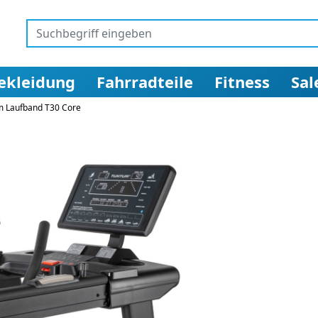
ekleidung
Fahrradteile
Fitness
Sal
um Laufband T30 Core