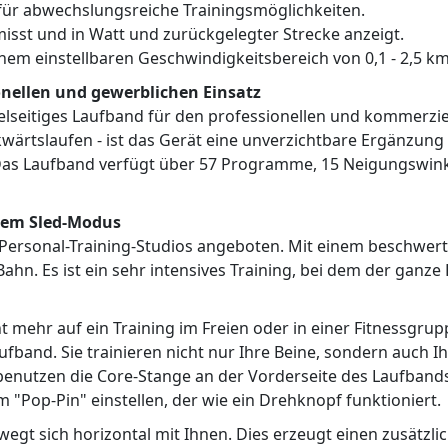
r abwechslungsreiche Trainingsmöglichkeiten.
isst und in Watt und zurückgelegter Strecke anzeigt.
 einstellbaren Geschwindigkeitsbereich von 0,1 - 2,5 km/
ionellen und gewerblichen Einsatz
ielseitiges Laufband für den professionellen und kommerzie
ärtslaufen - ist das Gerät eine unverzichtbare Ergänzung f
 Das Laufband verfügt über 57 Programme, 15 Neigungswinkel
 dem Sled-Modus
d Personal-Training-Studios angeboten. Mit einem beschwert
hn. Es ist ein sehr intensives Training, bei dem der ganze
ht mehr auf ein Training im Freien oder in einer Fitnessgr
aufband. Sie trainieren nicht nur Ihre Beine, sondern auch
enutzen die Core-Stange an der Vorderseite des Laufbands
m "Pop-Pin" einstellen, der wie ein Drehknopf funktioniert.
bewegt sich horizontal mit Ihnen. Dies erzeugt einen zusät