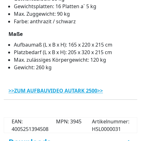
Gewichtsplatten: 16 Platten a` 5 kg
Max. Zuggewicht: 90 kg
Farbe: anthrazit / schwarz
Maße
Aufbaumaß (L x B x H): 165 x 220 x 215 cm
Platzbedarf (L x B x H): 205 x 320 x 215 cm
Max. zulässiges Körpergewicht: 120 kg
Gewicht: 260 kg
>>ZUM AUFBAUVIDEO AUTARK 2500>>
EAN:
MPN: 3945
Artikelnummer:
4005251394508
HSL0000031