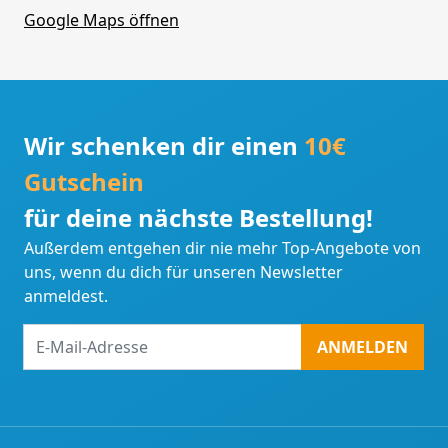
Google Maps öffnen
Wir schenken dir einen
10€
Gutschein
für deine nächste Bestellung!
Außerdem entgehen dir nie mehr Top-Angebote von
uns, wenn du dich für unseren Newsletter
anmeldest.
E-
ANMELDEN
Mail-
Adresse