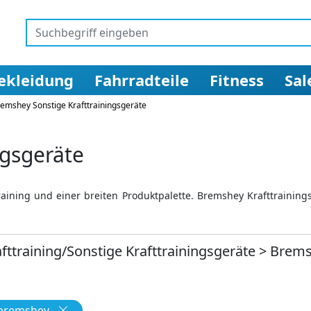
ekleidung
Fahrradteile
Fitness
Sal
emshey Sonstige Krafttrainingsgeräte
ngsgeräte
raining und einer breiten Produktpalette. Bremshey Krafttraini
afttraining/Sonstige Krafttrainingsgeräte
>
Brems
 bremshey