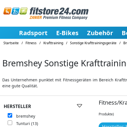
Radsport
E-Bikes
Zubehör
B
Startseite
/
Fitness
/
Krafttraining
/
Sonstige Krafttrainingsgeräte
/
Br
Bremshey Sonstige Krafttraini
Das Unternehmen punktet mit Fitnessgeräten im Bereich Kraftt
eine gute Qualität.
Fitness/Kr
HERSTELLER
Produkte)
bremshey
Tunturi
(13)
Hersteller: