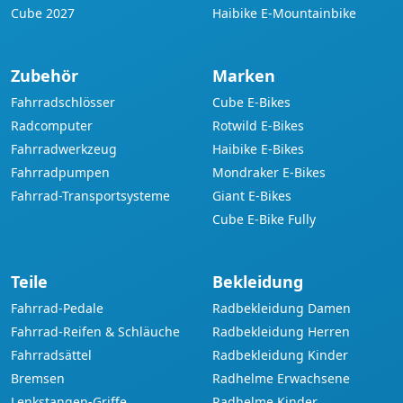
Cube 2027
Haibike E-Mountainbike
Zubehör
Marken
Fahrradschlösser
Cube E-Bikes
Radcomputer
Rotwild E-Bikes
Fahrradwerkzeug
Haibike E-Bikes
Fahrradpumpen
Mondraker E-Bikes
Fahrrad-Transportsysteme
Giant E-Bikes
Cube E-Bike Fully
Teile
Bekleidung
Fahrrad-Pedale
Radbekleidung Damen
Fahrrad-Reifen & Schläuche
Radbekleidung Herren
Fahrradsättel
Radbekleidung Kinder
Bremsen
Radhelme Erwachsene
Lenkstangen-Griffe
Radhelme Kinder