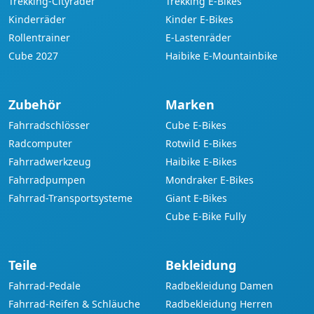
Trekking-Cityräder
Trekking E-Bikes
Kinderräder
Kinder E-Bikes
Rollentrainer
E-Lastenräder
Cube 2027
Haibike E-Mountainbike
Zubehör
Marken
Fahrradschlösser
Cube E-Bikes
Radcomputer
Rotwild E-Bikes
Fahrradwerkzeug
Haibike E-Bikes
Fahrradpumpen
Mondraker E-Bikes
Fahrrad-Transportsysteme
Giant E-Bikes
Cube E-Bike Fully
Teile
Bekleidung
Fahrrad-Pedale
Radbekleidung Damen
Fahrrad-Reifen & Schläuche
Radbekleidung Herren