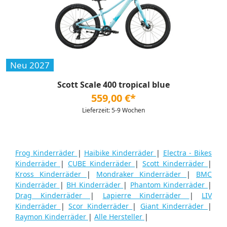
Neu 2027
Scott Scale 400 tropical blue
559,00 €*
Lieferzeit: 5-9 Wochen
Frog Kinderräder
|
Haibike Kinderräder
|
Electra - Bikes
Kinderräder
|
CUBE Kinderräder
|
Scott Kinderräder
|
Kross Kinderräder
|
Mondraker Kinderräder
|
BMC
Kinderräder
|
BH Kinderräder
|
Phantom Kinderräder
|
Drag Kinderräder
|
Lapierre Kinderräder
|
LIV
Kinderräder
|
Scor Kinderräder
|
Giant Kinderräder
|
Raymon Kinderräder
|
Alle Hersteller
|