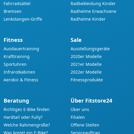
Fahrradsättel
Radbekleidung Kinder
Bremsen
Radhelme Erwachsene
Lenkstangen-Griffe
Radhelme Kinder
Fitness
Sale
Ausdauertraining
Ausstellungsgeräte
Krafttraining
2020er Modelle
Sportuhren
2021er Modelle
Infrarotkabinen
2022er Modelle
Aerobic & Fitness
Fitnessprodukte
Beratung
Über Fitstore24
Richtiges E-Bike finden
Über uns
Hardtail oder Fully?
Filialen
Welche Rahmengröße?
Offene Stellen
Was kostet ein E-Bike?
Serviceauftrag