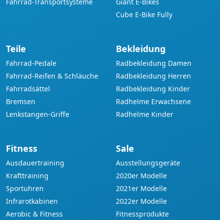
Fahrrad-Transportsysteme
Giant E-Bikes
Cube E-Bike Fully
Teile
Bekleidung
Fahrrad-Pedale
Radbekleidung Damen
Fahrrad-Reifen & Schläuche
Radbekleidung Herren
Fahrradsättel
Radbekleidung Kinder
Bremsen
Radhelme Erwachsene
Lenkstangen-Griffe
Radhelme Kinder
Fitness
Sale
Ausdauertraining
Ausstellungsgeräte
Krafttraining
2020er Modelle
Sportuhren
2021er Modelle
Infrarotkabinen
2022er Modelle
Aerobic & Fitness
Fitnessprodukte