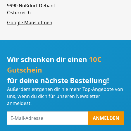
9990 Nußdorf Debant
Österreich
Google Maps öffnen
Wir schenken dir einen
10€
Gutschein
für deine nächste Bestellung!
Außerdem entgehen dir nie mehr Top-Angebote von
uns, wenn du dich für unseren Newsletter
anmeldest.
E-
ANMELDEN
Mail-
Adresse